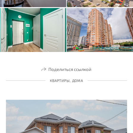
Поделиться ссылкой
КВАРТИРЫ, ДОМА